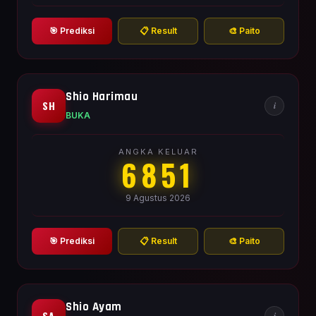
🎯 Prediksi
📋 Result
🎨 Paito
Shio Harimau
SH
i
BUKA
ANGKA KELUAR
6851
9 Agustus 2026
🎯 Prediksi
📋 Result
🎨 Paito
Shio Ayam
SA
i