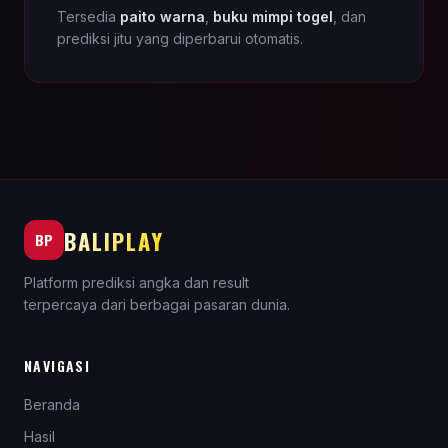
Tersedia
paito warna
,
buku mimpi togel
, dan
prediksi jitu yang diperbarui otomatis.
BALIPLAY
BP
Platform prediksi angka dan result
terpercaya dari berbagai pasaran dunia.
NAVIGASI
Beranda
Hasil