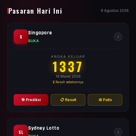
Pasaran Hari Ini
9 Agustus 2026
Singapore
S
i
BUKA
ANGKA KELUAR
1337
19 Maret 2026
⏳ Result sebelumnya
🎯 Prediksi
📋 Result
🎨 Paito
Sydney Lotto
SL
i