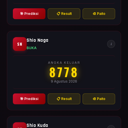
🎯 Prediksi
📋 Result
🎨 Paito
Shio Naga
SN
i
BUKA
ANGKA KELUAR
8778
9 Agustus 2026
🎯 Prediksi
📋 Result
🎨 Paito
Shio Kuda