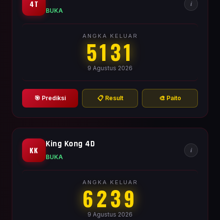
4T
i
BUKA
ANGKA KELUAR
5131
9 Agustus 2026
🎯 Prediksi
📋 Result
🎨 Paito
King Kong 4D
KK
i
BUKA
ANGKA KELUAR
6239
9 Agustus 2026