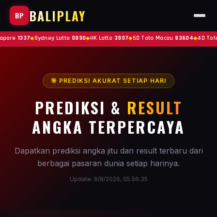
BALIPLAY
BP
apore
1337
Sydney Lotto
0890
HK Lotto
3907
5D Toto Macau
83604
4D Tot
◆
◆
◆
◆
🎯 PREDIKSI AKURAT SETIAP HARI
PREDIKSI &
RESULT
ANGKA TERPERCAYA
Dapatkan prediksi angka jitu dan result terbaru dari
berbagai pasaran dunia setiap harinya.
Update:
9/8/2026, 05.56.35